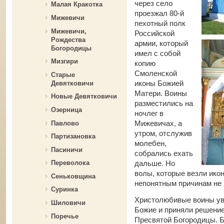
через село
Малая Кракотка
проезжал 80-й
Мижевичи
пехотный полк
Мижевичи,
Российской
Рождества
армии, который
Богородицы
имел с собой
Мизгири
копию
Смоленской
Старые
иконы Божией
Девятковичи
Матери. Воины
Новые Девятковичи
разместились на
Озерница
ночлег в
Мижевичах, а
Павлово
утром, отслужив
Партизановка
молебен,
Пасиничи
собрались ехать
дальше. Но
Переволока
волы, которые везли ико
Сеньковщина
непонятным причинам не 
Суринка
Христолюбивые воины ув
Шиловичи
Божие и приняли решение
Поречье
Пресвятой Богородицы. Б