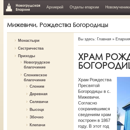
Архиерей
Отделы епархии
Новомученик
Мижевичи, Рождества Богородицы
Вы здесь:
Главная
»
Епархи
Монастыри
Сестричества
ХРАМ РОЖД
Приходы
БОГОРОДИ
Новогрудское
благочиние
Слонимское
Храм Рождества
благочиние
Пресвятой
Слоним
Богородицы в с.
Деревная
Мижевичи.
Селявичи
Согласно
сохранившимся
Высоцк
сведениям храм
Збочно
построен в 1867
Клепачи
году. В этот год