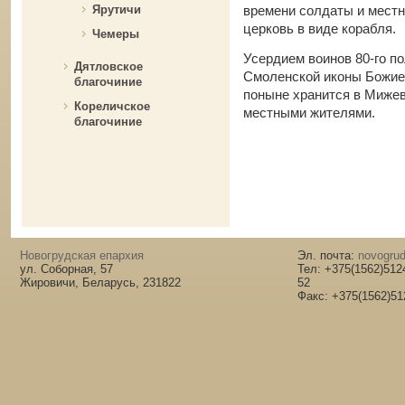
времени солдаты и мест
Ярутичи
церковь в виде корабля.
Чемеры
Усердием воинов 80-го п
Дятловское
Смоленской иконы Божией
благочиние
поныне хранится в Мижев
Кореличское
местными жителями.
благочиние
Новогрудская епархия
Эл. почта:
novogrud
ул. Соборная, 57
Тел: +375(1562)512
Жировичи, Беларусь, 231822
52
Факс: +375(1562)51