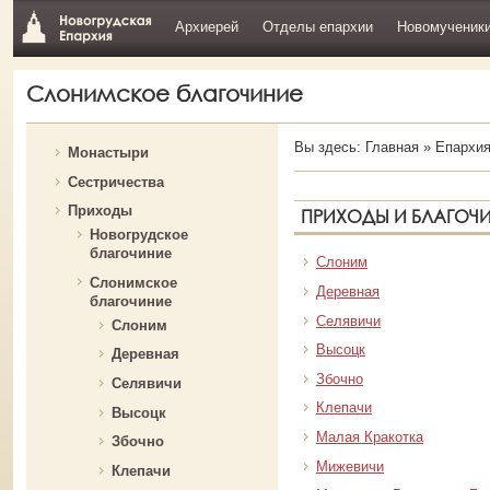
Архиерей
Отделы епархии
Новомученик
Слонимское благочиние
Вы здесь:
Главная
»
Епархи
Монастыри
Сестричества
Приходы
ПРИХОДЫ И БЛАГОЧ
Новогрудское
благочиние
Слоним
Слонимское
Деревная
благочиние
Селявичи
Слоним
Высоцк
Деревная
Збочно
Селявичи
Клепачи
Высоцк
Малая Кракотка
Збочно
Мижевичи
Клепачи