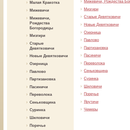
Мижевичи, Рождества Бо
Малая Кракотка
Мизгири
Мижевичи
Старые Девятковичи
Мижевичи,
Рождества
Новые Девятковичи
Богородицы
Озерница
Мизгири
Павлово
Старые
Партизановка
Девятковичи
Пасиничи
Новые Девятковичи
Переволока
Озерница
Сеньковщина
Павлово
Суринка
Партизановка
Шиловичи
Пасиничи
Поречье
Переволока
Ярутичи
Сеньковщина
Чемеры
Суринка
Шиловичи
Поречье