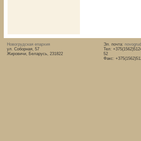
Новогрудская епархия
Эл. почта:
novogrud
ул. Соборная, 57
Тел: +375(1562)512
Жировичи, Беларусь, 231822
52
Факс: +375(1562)51