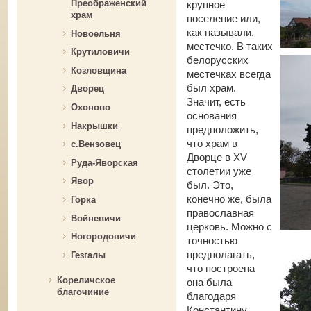
Преображенский
крупное
храм
поселение или,
как называли,
Новоельня
местечко. В таких
Крутиловичи
белорусских
Козловщина
местечках всегда
был храм.
Дворец
Значит, есть
Охоново
основания
Накрышки
предположить,
что храм в
c.Вензовец
Дворце в ХV
Руда-Яворская
столетии уже
Явор
был. Это,
конечно же, была
Горка
православная
Войневичи
церковь. Можно с
Ногородовичи
точностью
предполагать,
Гезгалы
что построена
Кореличское
она была
благочиние
благодаря
Константину