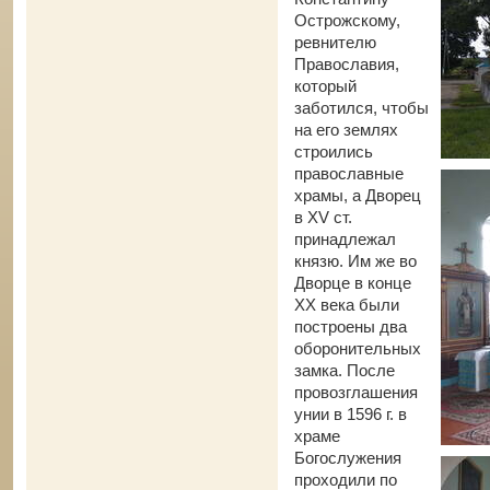
Острожскому,
ревнителю
Православия,
который
заботился, чтобы
на его землях
строились
православные
храмы, а Дворец
в ХV ст.
принадлежал
князю. Им же во
Дворце в конце
XX века были
построены два
оборонительных
замка. После
провозглашения
унии в 1596 г. в
храме
Богослужения
проходили по