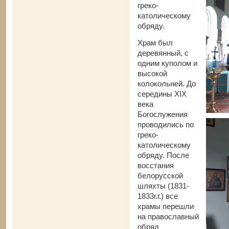
греко-
католическому
обряду.
Храм был
деревянный, с
одним куполом и
высокой
колокольней. До
середины ХІХ
века
Богослужения
проводились по
греко-
католическому
обряду. После
восстания
белорусской
шляхты (1831-
1833г.г.) все
храмы перешли
на православный
обряд