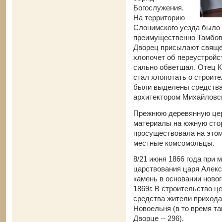
Богослужения.
На территорию
Слонимского уезда было 
преимущественно Тамбовс
Дворец присылают свяще
хлопочет об переустройс
сильно обветшал. Отец К
стал хлопотать о строите
были выделены средства,
архитектором Михайловск
Прежнюю деревянную церк
материалы на южную стор
просуществовала на этом 
местные комсомольцы.
8/21 июня 1866 года при 
царствования царя Алекс
камень в основании ново
1869г. В строительство ц
средства жители прихода,
Новоельня (в то время та
Дворце -- 296).