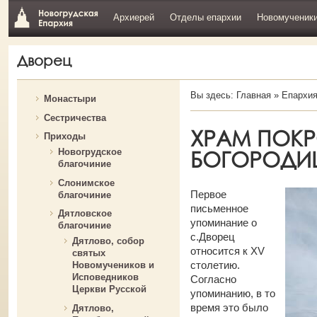
Архиерей
Отделы епархии
Новомученик
Дворец
Вы здесь:
Главная
»
Епархи
Монастыри
Сестричества
ХРАМ ПОКР
Приходы
БОГОРОДИ
Новогрудское
благочиние
Слонимское
Первое
благочиние
письменное
Дятловское
упоминание о
благочиние
с.Дворец
Дятлово, собор
относится к ХV
святых
столетию.
Новомучеников и
Исповедников
Согласно
Церкви Русской
упоминанию, в то
время это было
Дятлово,