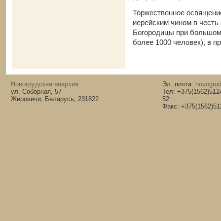
Торжественное освящение
иерейским чином в честь
Богородицы при большом
более 1000 человек), в 
Новогрудская епархия
Эл. почта:
novogrud
ул. Соборная, 57
Тел: +375(1562)512
Жировичи, Беларусь, 231822
52
Факс: +375(1562)51