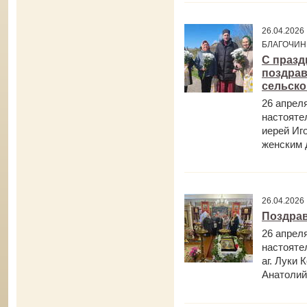
26.04.202
БЛАГОЧИН
С празд
поздрав
сельско
26 апрел
настояте
иерей Иг
женским д
26.04.202
Поздрав
26 апрел
настояте
аг. Луки 
Анатолий