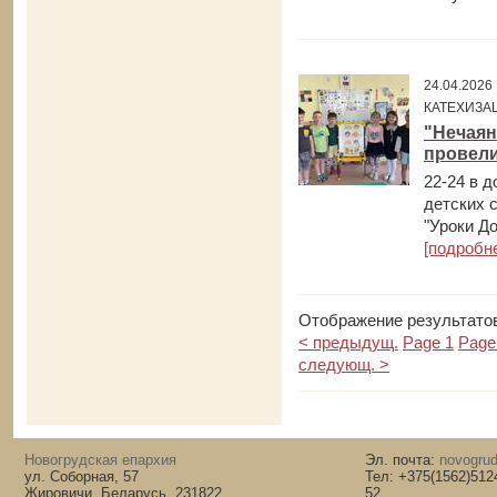
24.04.202
КАТЕХИЗА
"Нечаян
провели
22-24 в 
детских 
"Уроки До
[подробн
Отображение результатов
< предыдущ.
Page 1
Page
следующ. >
Новогрудская епархия
Эл. почта:
novogrud
ул. Соборная, 57
Тел: +375(1562)512
Жировичи, Беларусь, 231822
52