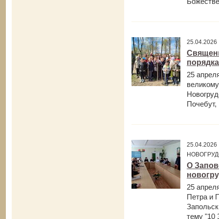
Божестве
25.04.202
Священн
порядка
25 апрел
великому
Новогруд
Почебут, 
25.04.202
НОВОГРУД
О Запов
новогру
25 апрел
Петра и П
Запольск
тему "10 