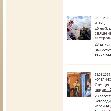
23.08.202
И ОБЩЕСТ
«Хлеб, 
священн
гастрон
23 август
гастроно
территор
23.08.202
КОРЕЛИЧС
Священн
акции «
23 авгус
Богороди
иерей Ан
акции...
[