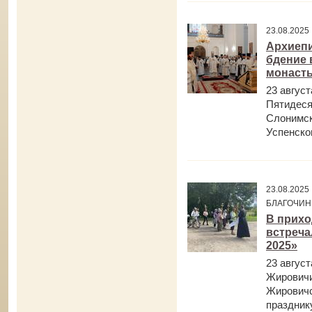
23.08.2025
Архиепи
бдение 
монаст
23 август
Пятидеся
Слонимск
Успенском
23.08.202
БЛАГОЧИН
В прихо
встреча
2025»
23 август
Жировичи
Жировичс
празднику