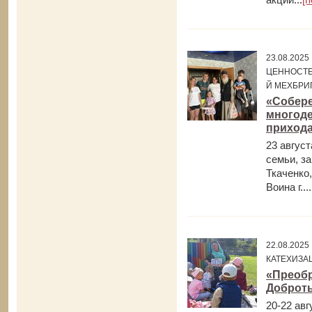
23.08.202
ЦЕННОСТЕЙ
Й МЕХБРИГ
«Собере
многоде
приход
23 авгус
семьи, з
Ткаченко
Воина г....
22.08.202
КАТЕХИЗА
«Преобр
Доброты
20-22 авг