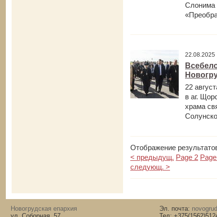
Слонима 
«Преобра
22.08.202
Всебело
Новогру
22 авгус
в аг. Що
храма св
Солунског
Отображение результатов
< предыдущ.
Page 2
Page
следующ. >
Новогрудская епархия
Эл. почта:
novogrud
ул. Соборная, 57
Тел: +375(1562)512