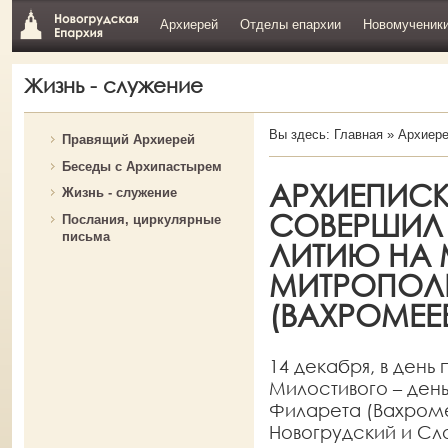
Архиерей
Отделы епархии
Новомученик
Жизнь - служение
Вы здесь:
Главная
»
Архиер
Правящий Архиерей
Беседы с Архипастырем
АРХИЕПИСК
Жизнь - служение
СОВЕРШИЛ
Послания, циркулярные
письма
ЛИТИЮ НА 
МИТРОПОЛ
(ВАХРОМЕЕ
14 декабря, в день
Милостивого – ден
Филарета (Вахроме
Новогрудский и С