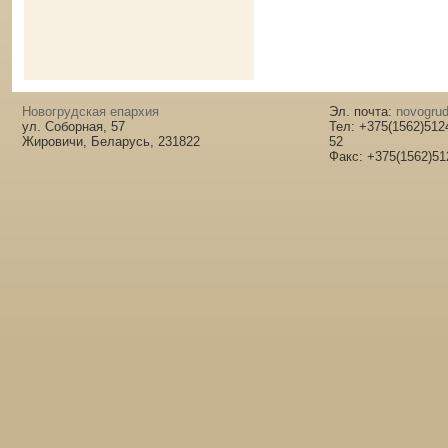
Новогрудская епархия
Эл. почта:
novogrud
ул. Соборная, 57
Тел: +375(1562)512
Жировичи, Беларусь, 231822
52
Факс: +375(1562)51