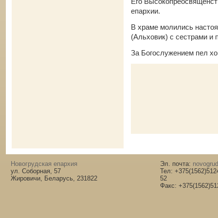
Его Высокопреосвященст
епархии.
В храме молились настоя
(Альховик) с сестрами и 
За Богослужением пел хо
Новогрудская епархия
Эл. почта:
novogrud
ул. Соборная, 57
Тел: +375(1562)512
Жировичи, Беларусь, 231822
52
Факс: +375(1562)51