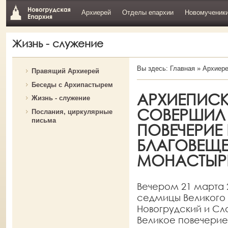
Архиерей
Отделы епархии
Новомученик
Жизнь - служение
Вы здесь:
Главная
»
Архиер
Правящий Архиерей
Беседы с Архипастырем
АРХИЕПИСК
Жизнь - служение
СОВЕРШИЛ 
Послания, циркулярные
письма
ПОВЕЧЕРИЕ 
БЛАГОВЕЩ
МОНАСТЫРЕ
Вечером 21 марта 2
седмицы Великого 
Новогрудский и С
Великое повечерие