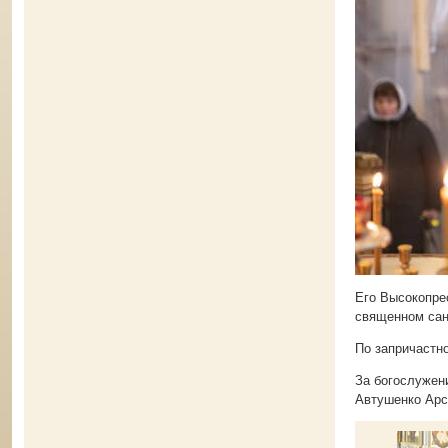
Его Высокопре
священном сан
По запричастн
За богослужени
Автушенко Арс