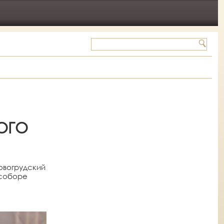
ОГО
Новогрудский
 соборе