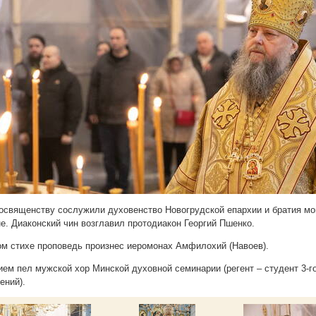
освященству сослужили духовенство Новогрудской епархии и братия мо
е. Диаконский чин возглавил протодиакон Георгий Пшенко.
ом стихе проповедь произнес иеромонах Амфилохий (Навоев).
ем пел мужской хор Минской духовной семинарии (регент – студент 3-г
ений).