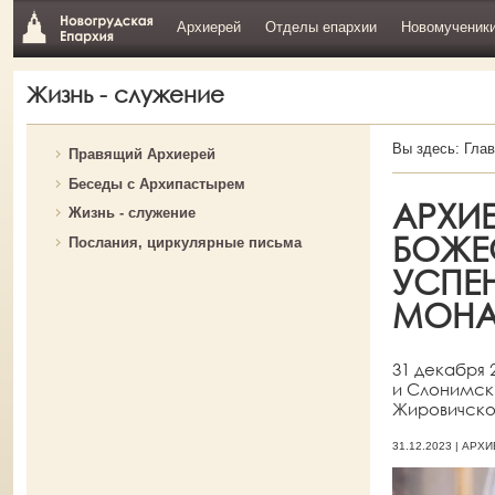
Архиерей
Отделы епархии
Новомученик
Жизнь - служение
Вы здесь:
Глав
Правящий Архиерей
Беседы с Архипастырем
АРХИ
Жизнь - служение
БОЖЕ
Послания, циркулярные письма
УСПЕ
МОНА
31 декабря 
и Слонимск
Жировичско
31.12.2023 | АР