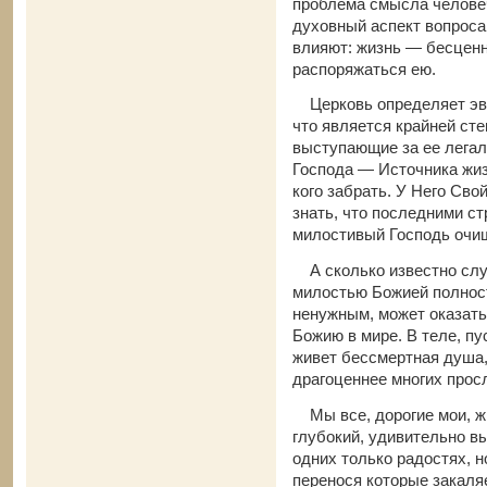
проблема смысла человеч
духовный аспект вопроса
влияют: жизнь — бесценн
распоряжаться ею.
Церковь определяет эвт
что является крайней сте
выступающие за ее легал
Господа — Источника жиз
кого забрать. У Него Св
знать, что последними ст
милостивый Господь очищ
А сколько известно слу
милостью Божией полнос
ненужным, может оказать
Божию в мире. В теле, п
живет бессмертная душа,
драгоценнее многих про
Мы все, дорогие мои, жи
глубокий, удивительно в
одних только радостях, н
перенося которые закаля