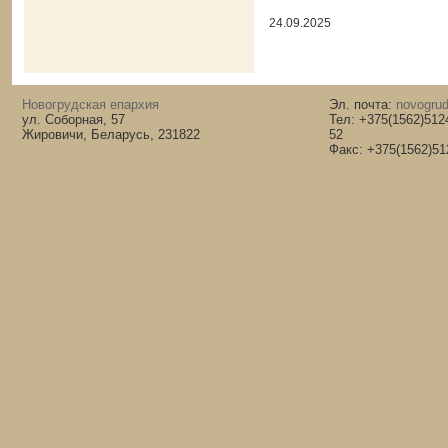
24.09.2025
Новогрудская епархия
Эл. почта:
novogrud
ул. Соборная, 57
Тел: +375(1562)512
Жировичи, Беларусь, 231822
52
Факс: +375(1562)51