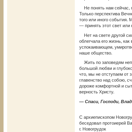
Не понять нам сейчас, по
Только перспектива Вечн
того или иного события.
— принять этот свет или 
Нет на свете другой сил
облегчала его жизнь, как 
успокаивающем, умиротв
наше общество.
Жить по заповедям непр
большой любви и глубоког
что, мы не отступаем от 
главенство над собою, сч
дороже комфортной и сыт
верность Христу.
— Спаси, Господи, Вла
C архиепископом Новог
беседовал протоиерей 
г. Новогрудок