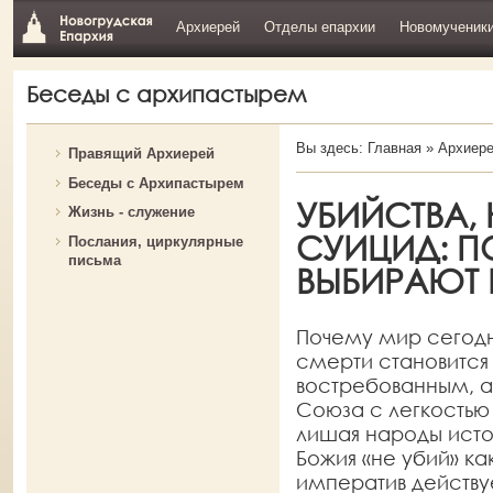
Архиерей
Отделы епархии
Новомученик
Беседы с архипастырем
Вы здесь:
Главная
»
Архиер
Правящий Архиерей
Беседы с Архипастырем
УБИЙСТВА,
Жизнь - служение
СУИЦИД: 
Послания, циркулярные
письма
ВЫБИРАЮТ 
Почему мир сегодн
смерти становится
востребованным, а
Союза с легкостью
лишая народы исто
Божия «не убий» ка
императив действуе