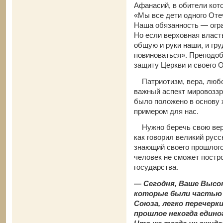
Афанасий, в обители кото
«Мы все дети одного Оте
Наша обязанность — огра
Но если верховная власт
общую и руки наши, и гр
повиноваться». Преподоб
защиту Церкви и своего 
Патриотизм, вера, любо
важный аспект мировоззр
было положено в основу 
примером для нас.
Нужно беречь свою веру,
как говорил великий русс
знающий своего прошлого
человек не сможет постр
государства.
— Сегодня, Ваше Высо
которые были частью 
Союза, легко перечерк
прошлое некогда единог