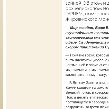
войне? Об этом и
архиепископом Но
ГУРИЕМ, наместни
Жировичского мон
— Мир сегодня, Ваше 
неустойчивым не толь
экологическом смыслах
сфере.
Свидетельствуе
скором приближении Су
— Понятие греха, который
быть идентифицировано с
неизменной и зависит от 
мыслимые и немыслимые 
заключительному этапу.
В Ветхом Завете описано
Божии сходили на землю в
Великий потоп, в которо
Ноя; и десять египетских
противящегося свободе е
разрушены за грехи их ж