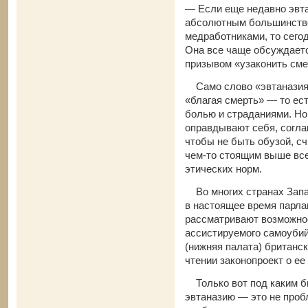
— Если еще недавно эвта
абсолютным большинство
медработниками, то сегод
Она все чаще обсуждаетс
призывом «узаконить сме
Само слово «эвтаназия» 
«благая смерть» — то ест
болью и страданиями. Но
оправдывают себя, согла
чтобы не быть обузой, с
чем-то стоящим выше все
этических норм.
Во многих странах Запа
в настоящее время парла
рассматривают возможнос
ассистируемого самоубий
(нижняя палата) британс
чтении законопроект о ее
Только вот под каким б
эвтаназию — это не проб