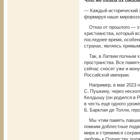
Что же тогда их ожида
— Каждый исторический э
формируя наше мировоззр
Отказ от прошлого — это
христианства, который вс
последнее время, особен
странах, являясь прямым
Так, в Латвии полным х
пространства. Все памят
сейчас сносят уже и мон
Российской империи.
Например, в мае 2023 го
С. Пушкину, через неско
Келдышу (он родился в Р
в честь еще одного урож
Б. Барклая де Толли, гер
Мы чтим память павших 
помним доблестные подви
мира и стремимся сохран
любовь к Отечеству долж