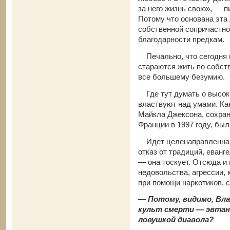
за него жизнь свою», — 
Потому что основана эта
собственной сопричастнос
благодарности предкам.
Печально, что сегодня 
стараются жить по собст
все большему безумию.
Где тут думать о высоки
властвуют над умами. Как
Майкла Джексона, сохран
Франции в 1997 году, был 
Идет целенаправленная 
отказ от традиций, еван
— она тоскует. Отсюда и
недовольства, агрессии, 
при помощи наркотиков, 
— Потому, видимо, Вла
культ смерти — эвтан
ловушкой диавола?