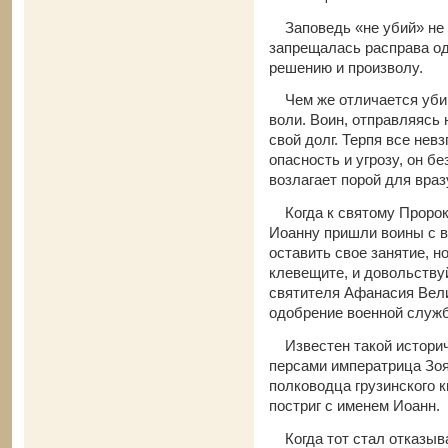
Заповедь «не убий» не 
запрещалась расправа од
решению и произволу.
Чем же отличается убийс
воли. Воин, отправляясь 
свой долг. Терпя все нев
опасность и угрозу, он б
возлагает порой для вра
Когда к святому Пророк
Иоанну пришли воины с во
оставить свое занятие, н
клевещите, и довольствуй
святителя Афанасия Вели
одобрение военной служб
Известен такой историче
персами императрица Зо
полководца грузинского 
постриг с именем Иоанн.
Когда тот стал отказыва