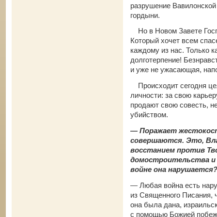
разрушение Вавилонской
гордыни.
Но в Новом Завете Госп
Который хочет всем спас
каждому из нас. Только 
долготерпение! Безнравс
и уже не ужасающая, нап
Происходит сегодня це
личности: за свою карьер
продают свою совесть, не
убийством.
— Поражает жестокост
совершаются. Это, Вл
восстанием против Тво
домостроительства и з
войне она нарушается
— Любая война есть нару
из Священного Писания, ч
она была дана, израильс
с помощью Божией побеж